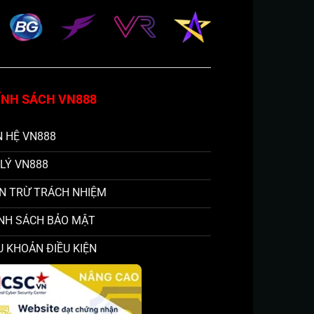
ÍNH SÁCH VN888
N HỆ VN888
 LÝ VN888
N TRỪ TRÁCH NHIỆM
NH SÁCH BẢO MẬT
U KHOẢN ĐIỀU KIỆN