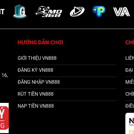
HƯỚNG DẪN CHƠI
CH
GIỚI THIỆU VN888
LIÊ
ĐĂNG KÝ VN888
ĐẠI
 16,
ĐĂNG NHẬP VN888
MIỄ
RÚT TIỀN VN888
CHÍ
NẠP TIỀN VN888
ĐIỀ