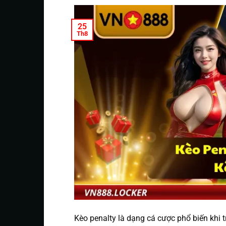
25
Th8
Kèo penalty là dạng cá cược phổ biến khi t