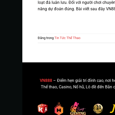
loạt đá luân lưu. Đối với người chơi chuyê
năng dự đoán đúng. Bài viết sau đây VN88
Đăng trong
Tin Tức Thể Thao
VN888
– Điểm hẹn giải trí đỉnh cao, nơi 
Thể thao, Casino, Nổ hũ, Lô đề đến Bắn