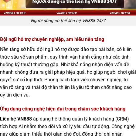
Người dùng có thể liên hệ VN888 24/7
Đội ngũ hỗ trợ chuyên nghiệp, am hiểu nền tảng
Nền tảng sở hữu đội ngũ hỗ trợ được đào tạo bài bản, có kiến
thức sâu về sản phẩm, quy trình vận hành cũng như các tình
huống kỹ thuật thường gặp. Nhờ khả năng nhận diện vấn đề
nhanh chóng đưa ra giải pháp hiệu quả, họ giúp người chơi giải
quyết sự cố kịp thời. Phong cách làm việc chuyên nghiệp, tư
vấn rõ ràng và thái độ thân thiện là yếu tố then chốt nâng cao
uy tín dịch vụ.
Ứng dụng công nghệ hiện đại trong chăm sóc khách hàng
Liên hệ VN888
áp dụng hệ thống quản lý khách hàng (CRM)
tích hợp AI nhằm theo dõi và xử lý yêu cầu tự động. Công nghệ
này giúp giảm thiểu thời gian chờ đợi, đồng thời ghi nhận