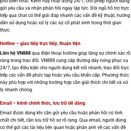
phổ biến nhất. Kênh này hoạt động 24/7, cho phép người dùng
gửi yêu cầu và nhận phản hồi ngay lập tức. Đội ngũ hỗ trợ trực
tiếp qua chat có thể giải đáp nhanh các vấn đề kỹ thuật, hướng
dẫn sử dụng hoặc xử lý các sự cố phát sinh trong thời gian
thực.
Hotline – giao tiếp trực tiếp, thuận tiện
Liên hệ VN888
qua điện thoại hotline giúp tăng sự chính xác rõ
ràng trong trao đổi. VN888 cung cấp đường dây nóng phục vụ
24/7, tạo điều kiện cho người dùng kết nối nhanh, trao đổi trực
tiếp các vấn đề phức tạp hoặc yêu cầu khẩn cấp. Phương thức
này phù hợp với những trường hợp cần giải thích chi tiết và xử
lý nhanh chóng.
Email – kênh chính thức, lưu trữ dễ dàng
Email được dùng khi cần gửi yêu cầu hoặc phản hồi có tính
chất chi tiết, cần lưu trữ hồ sơ rõ ràng. Qua email, người dùng
có thể gửi các tài liệu liên quan hoặc phản ánh về các vấn đề