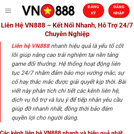
Bỏ
ĐĂNG
ĐĂNG
qua
KÝ
NHẬP
nội
Liên Hệ VN888 – Kết Nối Nhanh, Hỗ Trợ 24/7
dung
Chuyên Nghiệp
Liên hệ VN888
nhanh hiệu quả là yếu tố cốt
lõi giúp nâng cao trải nghiệm tại nền tảng
game đổi thưởng. Hệ thống hoạt động liên
tục 24/7 nhằm đảm bảo mọi vướng mắc, sự
cố hay thắc mắc được giải quyết kịp thời. Bài
viết này phân tích chi tiết các kênh liên hệ,
dịch vụ hỗ trợ và lưu ý để tiếp nhận yêu cầu
giúp đỡ nhanh nhất, đồng thời bảo đảm
quyền lợi cho người dùng.
Các kênh liên hệ VN888 nhanh và hiệu quả nhất