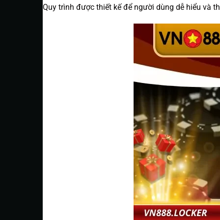
Quy trình được thiết kế để người dùng dễ hiểu và 