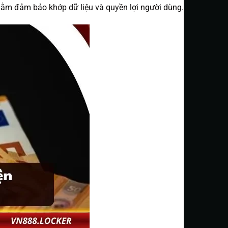
nhằm đảm bảo khớp dữ liệu và quyền lợi người dùng.