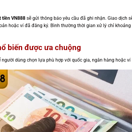
t tiền VN888
sẽ gửi thông báo yêu cầu đã ghi nhận. Giao dịch s
khoản hoặc ví đã đăng ký. Bình thường thời gian xử lý chỉ khoảng 
hổ biến được ưa chuộng
 người dùng chọn lựa phù hợp với quốc gia, ngân hàng hoặc ví