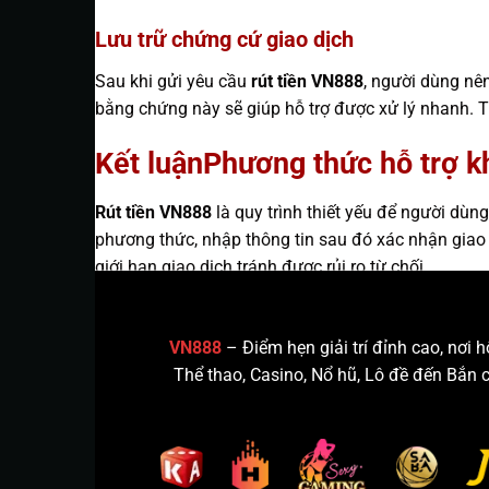
Lưu trữ chứng cứ giao dịch
Sau khi gửi yêu cầu
rút tiền VN888
, người dùng nê
bằng chứng này sẽ giúp hỗ trợ được xử lý nhanh. The
Kết luậnPhương thức hỗ trợ k
Rút tiền VN888
là quy trình thiết yếu để người dù
phương thức, nhập thông tin sau đó xác nhận giao 
giới hạn giao dịch tránh được rủi ro từ chối.
VN888
– Điểm hẹn giải trí đỉnh cao, nơi 
Thể thao, Casino, Nổ hũ, Lô đề đến Bắn