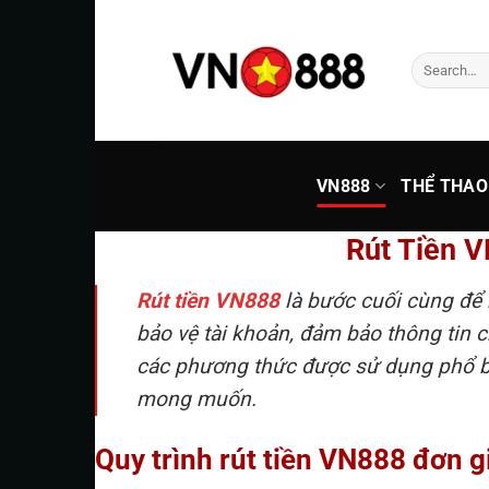
Bỏ
qua
nội
dung
VN888
THỂ THAO
Rút Tiền V
Rút tiền VN888
là bước cuối cùng để 
bảo vệ tài khoản, đảm bảo thông tin c
các phương thức được sử dụng phổ bi
mong muốn.
Quy trình rút tiền VN888 đơn 