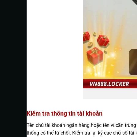
Kiểm tra thông tin tài khoản
Tên chủ tài khoản ngân hàng hoặc tên ví cần trùng 
thống có thể từ chối. Kiểm tra lại kỹ các chữ số t