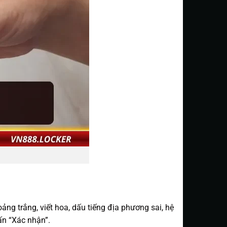
ng trắng, viết hoa, dấu tiếng địa phương sai, hệ
ấn “Xác nhận”.