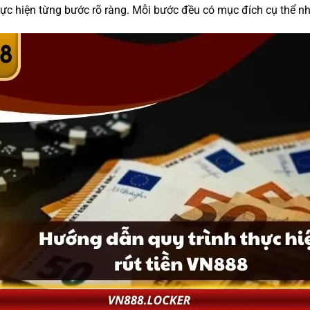
thực hiện từng bước rõ ràng. Mỗi bước đều có mục đích cụ thể 