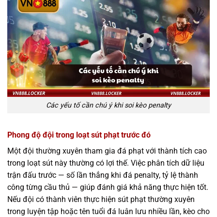
Các yếu tố cần chú ý khi soi kèo penalty
Phong độ đội trong loạt sút phạt trước đó
Một đội thường xuyên tham gia đá phạt với thành tích cao
trong loạt sút này thường có lợi thế. Việc phân tích dữ liệu
trận đấu trước — số lần thắng khi đá penalty, tỷ lệ thành
công từng cầu thủ — giúp đánh giá khả năng thực hiện tốt.
Nếu đội có thành viên thực hiện sút phạt thường xuyên
trong luyện tập hoặc tên tuổi đá luân lưu nhiều lần, kèo cho