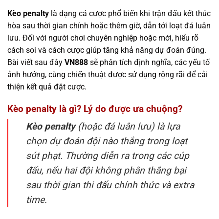
Kèo penalty
là dạng cá cược phổ biến khi trận đấu kết thúc
hòa sau thời gian chính hoặc thêm giờ, dẫn tới loạt đá luân
lưu. Đối với người chơi chuyên nghiệp hoặc mới, hiểu rõ
cách soi và cách cược giúp tăng khả năng dự đoán đúng.
Bài viết sau đây
VN888
sẽ phân tích định nghĩa, các yếu tố
ảnh hưởng, cùng chiến thuật được sử dụng rộng rãi để cải
thiện kết quả đặt cược.
Kèo penalty là gì? Lý do được ưa chuộng?
Kèo penalty
(hoặc đá luân lưu) là lựa
chọn dự đoán đội nào thắng trong loạt
sút phạt. Thường diễn ra trong các cúp
đấu, nếu hai đội không phân thắng bại
sau thời gian thi đấu chính thức và extra
time.