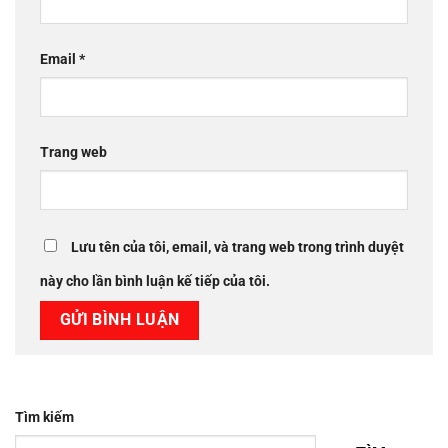
Email
*
Trang web
Lưu tên của tôi, email, và trang web trong trình duyệt
này cho lần bình luận kế tiếp của tôi.
Tìm kiếm