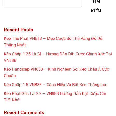
TÌM
KIẾM
Recent Posts
Kèo Thẻ Phạt VN888 – Mẹo Cược Số Thẻ Vàng Đỏ Dễ
Thắng Nhất
Kèo Chấp 1.25 Là Gì – Hướng Dẫn Đặt Cược Chính Xác Tại
VN888
Kèo Handicap VN888 – Kinh Nghiệm Soi Kèo Châu Á Cực
Chuẩn
Kèo Chấp 1.5 VN888 – Cách Hiểu Và Bắt Kèo Thắng Lớn
Kèo Phạt Góc Là Gì? – VN888 Hướng Dẫn Đặt Cược Chi
Tiết Nhất
Recent Comments