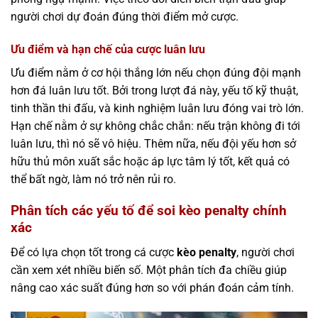
người chơi dự đoán đúng thời điểm mở cược.
Ưu điểm và hạn chế của cược luân lưu
Ưu điểm nằm ở cơ hội thắng lớn nếu chọn đúng đội mạnh
hơn đá luân lưu tốt. Bởi trong lượt đá này, yếu tố kỹ thuật,
tinh thần thi đấu, và kinh nghiệm luân lưu đóng vai trò lớn.
Hạn chế nằm ở sự không chắc chắn: nếu trận không đi tới
luân lưu, thì nó sẽ vô hiệu. Thêm nữa, nếu đội yếu hơn sở
hữu thủ môn xuất sắc hoặc áp lực tâm lý tốt, kết quả có
thể bất ngờ, làm nó trở nên rủi ro.
Phân tích các yếu tố để soi kèo penalty chính
xác
Để có lựa chọn tốt trong cá cược
kèo
penalty
, người chơi
cần xem xét nhiều biến số. Một phân tích đa chiều giúp
nâng cao xác suất đúng hơn so với phán đoán cảm tính.