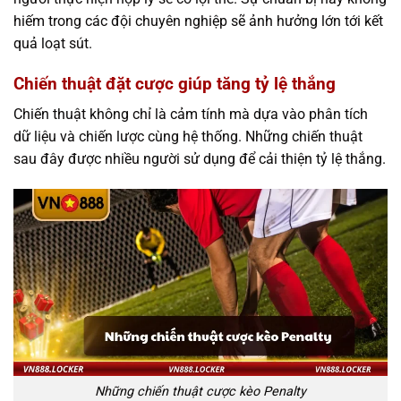
hiếm trong các đội chuyên nghiệp sẽ ảnh hưởng lớn tới kết
quả loạt sút.
Chiến thuật đặt cược giúp tăng tỷ lệ thắng
Chiến thuật không chỉ là cảm tính mà dựa vào phân tích
dữ liệu và chiến lược cùng hệ thống. Những chiến thuật
sau đây được nhiều người sử dụng để cải thiện tỷ lệ thắng.
Những chiến thuật cược kèo Penalty