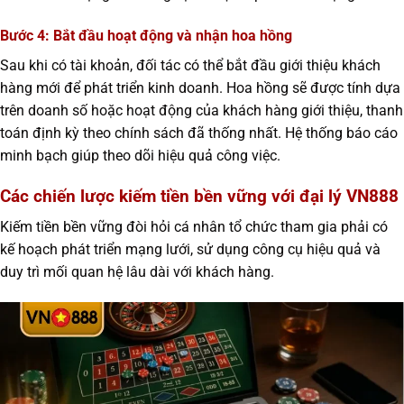
Bước 4: Bắt đầu hoạt động và nhận hoa hồng
Sau khi có tài khoản, đối tác có thể bắt đầu giới thiệu khách
hàng mới để phát triển kinh doanh. Hoa hồng sẽ được tính dựa
trên doanh số hoặc hoạt động của khách hàng giới thiệu, thanh
toán định kỳ theo chính sách đã thống nhất. Hệ thống báo cáo
minh bạch giúp theo dõi hiệu quả công việc.
Các chiến lược kiếm tiền bền vững với đại lý VN888
Kiếm tiền bền vững đòi hỏi cá nhân tổ chức tham gia phải có
kế hoạch phát triển mạng lưới, sử dụng công cụ hiệu quả và
duy trì mối quan hệ lâu dài với khách hàng.