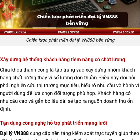
Chiến lược phát triển đại lý VN888 bền vững
Xây dựng hệ thống khách hàng tiềm năng có chất lượng
Chìa khóa thành công là tập trung vào xây dựng nhóm khách
hàng chất lượng thay vì số lượng đơn thuần. Điều này đòi hỏi
phải nghiên cứu thị trường mục tiêu, hiểu rõ nhu cầu và hành vi
người dùng để lựa chọn đối tượng phù hợp. Khách hàng có
nhu cầu cao và gắn bó lâu dài sẽ tạo ra nguồn doanh thu ổn
định.
Tận dụng công nghệ hỗ trợ phát triển mạng lưới
Đại lý VN888
cung cấp nền tảng kiểm soát trực tuyến giúp theo