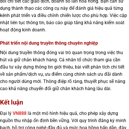
dõi chi tiết các giao dịch, doanh số lẫn hoa hồng. Bạn cần sử
dụng thành thạo các công cụ này để đánh giá hiệu quả từng
kênh phát triển và điều chỉnh chiến lược cho phù hợp. Việc cập
nhật liên tục thông tin, báo cáo giúp tăng khả năng kiểm soát
hoạt động kinh doanh.
Phát triển nội dung truyền thông chuyên nghiệp
Nội dung truyền thông đóng vai trò quan trọng trong việc thu
hút và giữ chân khách hàng. Cá nhân tổ chức tham gia cần
đầu tư xây dựng thông tin giới thiệu, bài viết phân tích chi tiết
về sản phẩm/dịch vụ, ưu điểm cùng chính sách ưu đãi dành
cho người dùng mới. Thông điệp rõ ràng, thuyết phục sẽ nâng
cao khả năng chuyển đổi giữ chân khách hàng lâu dài.
Kết luận
Đại lý
VN888
là một mô hình hiệu quả, cho phép xây dựng
nguồn thu nhập ổn định bền vững. Với quy trình đăng ký minh
bạch, hỗ trợ công nghệ đầy đủ và mức hoa hồng hấp dẫn, đây