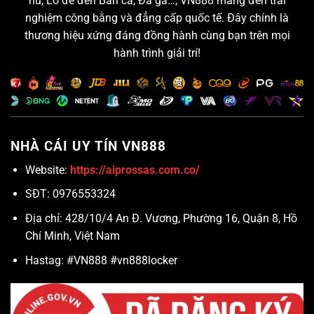
hũ, Lô đề đến Bắn cá, Đá gà…, VN888 mang đến trải
nghiệm công bằng và đẳng cấp quốc tế. Đây chính là
thương hiệu xứng đáng đồng hành cùng bạn trên mọi
hành trình giải trí!
NHÀ CÁI UY TÍN VN888
Website:
https://aiprossas.com.co/
SĐT: 0976553324
Địa chỉ: 428/10/4 An Đ. Vương, Phường 16, Quận 8, Hồ
Chí Minh, Việt Nam
Hastag: #VN888 #vn888locker