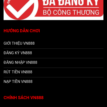
HƯỚNG DẪN CHƠI
GIỚI THIỆU VN888
ĐĂNG KÝ VN888
ĐĂNG NHẬP VN888
RÚT TIỀN VN888
NẠP TIỀN VN888
CHÍNH SÁCH VN888