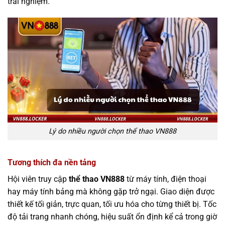
trải nghiệm.
Lý do nhiều người chọn thể thao VN888
Tương thích đa nền tảng
Hội viên truy cập
thể thao VN888
từ máy tính, điện thoại
hay máy tính bảng mà không gặp trở ngại. Giao diện được
thiết kế tối giản, trực quan, tối ưu hóa cho từng thiết bị. Tốc
độ tải trang nhanh chóng, hiệu suất ổn định kể cả trong giờ