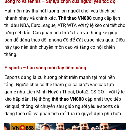
Bóng rổ và tennis – Sự lựa chọn của người yêu tốc độ
Hai môn này thu hút lượng lớn người chơi yêu thích sự
nhanh nhạy và chính xác.
Thể thao VN888
cung cấp lịch
thi đấu NBA, EuroLeague, ATP, WTA với tỷ lệ kèo chi tiết cho
từng set đấu. Các phân tích trước trận và thống kê giúp
bạn dễ dàng theo dõi phong độ để đặt cược hiệu quả. Điều
này tạo nên tính chuyên môn cao và tăng cơ hội chiến
thắng.
E-sports – Làn sóng mới đầy tiềm năng
Esports đang là xu hướng phát triển mạnh tại mọi nền
tảng. Người chơi có thể tham gia cá cược vào các tựa
game như Liên Minh Huyền Thoại, Dota2, CS:GO,… với tỷ lệ
kèo hấp dẫn. Hệ thống
thể thao VN888
cập nhật trực tiếp
kết quả, thống kê chuyên sâu giúp người yêu e-sports dễ
dàng theo dõi và phân tích để đưa ra quyết định phù hợp.