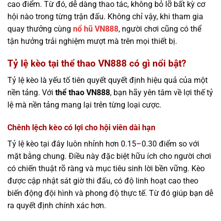
cao điểm. Từ đó, dễ dàng thao tác, không bỏ lỡ bất kỳ cơ
hội nào trong từng trận đấu. Không chỉ vậy, khi tham gia
quay thưởng cùng
nổ hũ VN888
, người chơi cũng có thể
tận hưởng trải nghiệm mượt mà trên mọi thiết bị.
Tỷ lệ kèo tại thể thao VN888 có gì nổi bật?
Tỷ lệ kèo là yếu tố tiên quyết quyết định hiệu quả của một
nền tảng. Với
thể thao VN888
, bạn hãy yên tâm về lợi thế tỷ
lệ mà nền tảng mang lại trên từng loại cược.
Chênh lệch kèo có lợi cho hội viên dài hạn
Tỷ lệ kèo tại đây luôn nhỉnh hơn 0.15–0.30 điểm so với
mặt bằng chung. Điều này đặc biệt hữu ích cho người chơi
có chiến thuật rõ ràng và mục tiêu sinh lời bền vững. Kèo
được cập nhật sát giờ thi đấu, có độ linh hoạt cao theo
biến động đội hình và phong độ thực tế. Từ đó giúp bạn dễ
ra quyết định chính xác hơn.