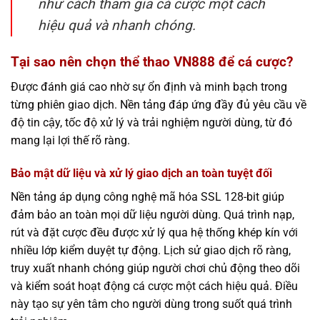
như cách tham gia cá cược một cách
hiệu quả và nhanh chóng.
Tại sao nên chọn thể thao VN888 để cá cược?
Được đánh giá cao nhờ sự ổn định và minh bạch trong
từng phiên giao dịch. Nền tảng đáp ứng đầy đủ yêu cầu về
độ tin cậy, tốc độ xử lý và trải nghiệm người dùng, từ đó
mang lại lợi thế rõ ràng.
Bảo mật dữ liệu và xử lý giao dịch an toàn tuyệt đối
Nền tảng áp dụng công nghệ mã hóa SSL 128-bit giúp
đảm bảo an toàn mọi dữ liệu người dùng. Quá trình nạp,
rút và đặt cược đều được xử lý qua hệ thống khép kín với
nhiều lớp kiểm duyệt tự động. Lịch sử giao dịch rõ ràng,
truy xuất nhanh chóng giúp người chơi chủ động theo dõi
và kiểm soát hoạt động cá cược một cách hiệu quả. Điều
này tạo sự yên tâm cho người dùng trong suốt quá trình