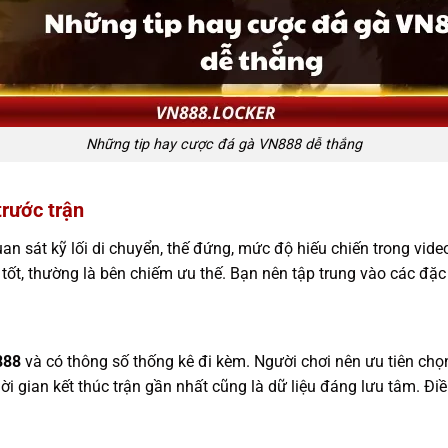
Những tip hay cược đá gà VN888 dễ thắng
trước trận
n sát kỹ lối di chuyển, thế đứng, mức độ hiếu chiến trong vid
tốt, thường là bên chiếm ưu thế. Bạn nên tập trung vào các đặc
888
và có thông số thống kê đi kèm. Người chơi nên ưu tiên ch
hời gian kết thúc trận gần nhất cũng là dữ liệu đáng lưu tâm. 