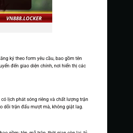
đăng ký theo form yêu cầu, bao gồm tên
ển đến giao diện chính, nơi hiển thị các
 lịch phát sóng riêng và chất lượng trận
 dõi trận đấu mượt mà, không giật lag.
o gồm: tên, mã trận, thời gian còn lại, tỷ