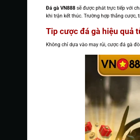
Đá gà VN888
sẽ được phát trực tiếp với c
khi trận kết thúc. Trường hợp thắng cược, t
Tip cược đá gà hiệu quả 
Không chỉ dựa vào may rủi, cược đá gà đòi