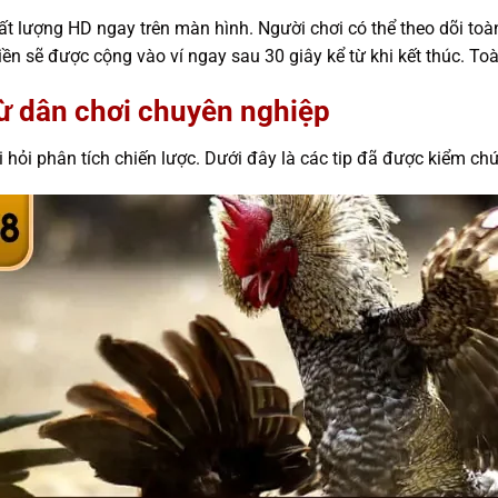
hất lượng HD ngay trên màn hình. Người chơi có thể theo dõi toàn
iền sẽ được cộng vào ví ngay sau 30 giây kể từ khi kết thúc. Toà
từ dân chơi chuyên nghiệp
 hỏi phân tích chiến lược. Dưới đây là các tip đã được kiểm c