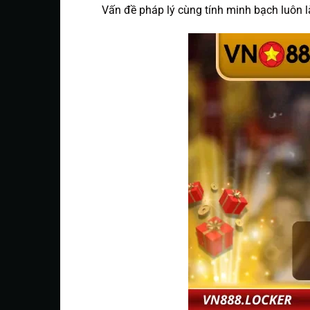
Vấn đề pháp lý cùng tính minh bạch luôn l