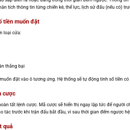
 tích thông tin từng chiến kê, thể lực, lịch sử đấu (nếu có) tr
ố tiền muốn đặt
n loại cửa:
ân thắng bại
muốn đặt vào ô tương ứng. Hệ thống sẽ tự động tính số tiền có t
h cược
oàn tất lệnh cược. Mã cược sẽ hiển thị ngay lập tức để người chơ
o tác trước khi trận đấu bắt đầu, vì sau thời gian đếm ngược hệ
t quả