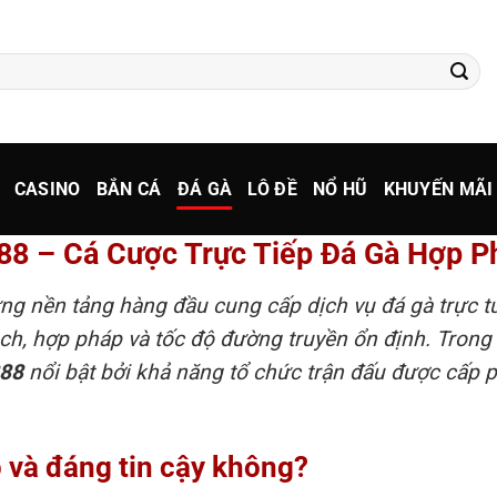
CASINO
BẮN CÁ
ĐÁ GÀ
LÔ ĐỀ
NỔ HŨ
KHUYẾN MÃI
8 – Cá Cược Trực Tiếp Đá Gà Hợp P
ng nền tảng hàng đầu cung cấp dịch vụ đá gà trực t
ch, hợp pháp và tốc độ đường truyền ổn định. Trong 
88
nổi bật bởi khả năng tổ chức trận đấu được cấp 
 và đáng tin cậy không?