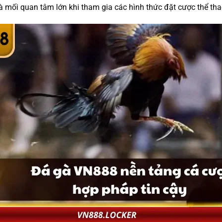
à mối quan tâm lớn khi tham gia các hình thức đặt cược thể tha