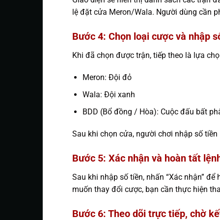
lệ đặt cửa Meron/Wala. Người dùng cần phân
Bước 4: Chọn loại cược và nhập s
Khi đã chọn được trận, tiếp theo là lựa chọ
Meron: Đội đỏ
Wala: Đội xanh
BDD (Bổ đồng / Hòa): Cuộc đấu bất ph
Sau khi chọn cửa, người chơi nhập số tiền 
Bước 5: Xác nhận và hoàn tất lện
Sau khi nhập số tiền, nhấn “Xác nhận” để h
muốn thay đổi cược, bạn cần thực hiện tha
Bước 6: Theo dõi trực tiếp, chờ kế