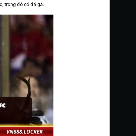
o, trong đó có đá gà.