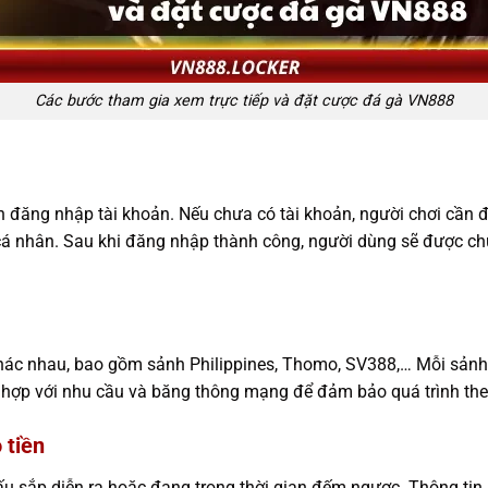
Các bước tham gia xem trực tiếp và đặt cược đá gà VN888
h đăng nhập tài khoản. Nếu chưa có tài khoản, người chơi cần 
á nhân. Sau khi đăng nhập thành công, người dùng sẽ được chuy
ác nhau, bao gồm sảnh Philippines, Thomo, SV388,… Mỗi sảnh có
hợp với nhu cầu và băng thông mạng để đảm bảo quá trình theo
 tiền
ấu sắp diễn ra hoặc đang trong thời gian đếm ngược. Thông tin ba