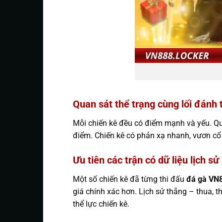
Quan sát thể trạng cùng lối đánh 
Mỗi chiến kê đều có điểm mạnh và yếu. Qua
điểm. Chiến kê có phản xạ nhanh, vươn cổ 
Ưu tiên các trận có dữ liệu lịch sử
Một số chiến kê đã từng thi đấu
đá gà VN
giá chính xác hơn. Lịch sử thắng – thua, t
thể lực chiến kê.